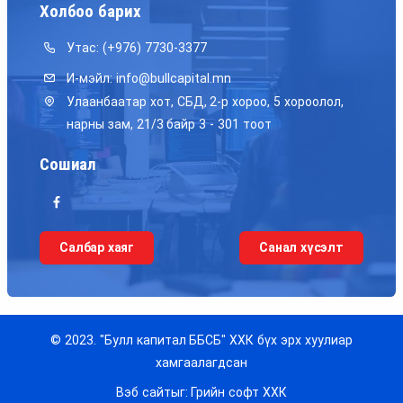
Холбоо барих
Утас:
(+976) 7730-3377
И-мэйл:
info@bullcapital.mn
Улаанбаатар хот, СБД, 2-р хороо, 5 хороолол,
нарны зам, 21/3 байр 3 - 301 тоот
Сошиал
Салбар хаяг
Санал хүсэлт
© 2023. "Булл капитал ББСБ" ХХК бүх эрх хуулиар
хамгаалагдсан
Вэб сайтыг: Грийн софт ХХК