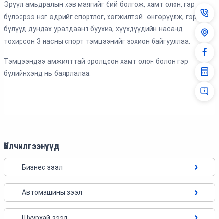
Эрүүл амьдралын хэв маягийг бий болгож, хамт олон, гэр
бүлээрээ нэг өдрийг спортлог, хөгжилтэй өнгөрүүлж, гэр
бүлүүд дундах уралдаант буухиа, хүүхдүүдийн насанд
тохирсон 3 насны спорт тэмцээнийг зохион байгууллаа.
Тэмцээндээ амжилттай оролцсон хамт олон болон гэр
бүлийнхэнд нь баярлалаа.
Үйлчилгээнүүд
Бизнес зээл
Автомашины зээл
Шуурхай зээл