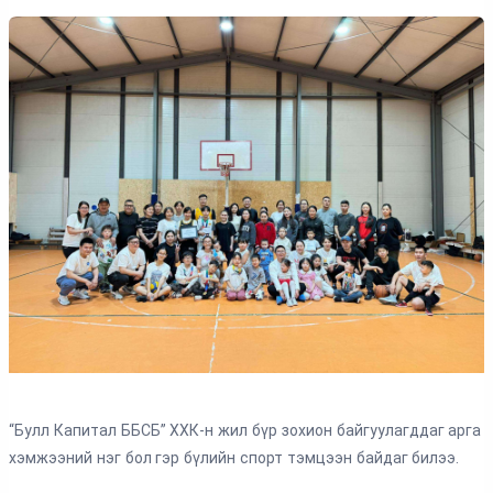
“Булл Капитал ББСБ” ХХК-н жил бүр зохион байгуулагддаг арга
хэмжээний нэг бол гэр бүлийн спорт тэмцээн байдаг билээ.