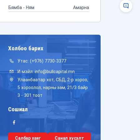
Бямба - Ням
Амарна
Холбоо барих
Утас:
(+976) 7730-3377
И-мэйл:
info@bullcapital.mn
Улаанбаатар хот, СБД, 2-р хороо,
5 хороолол, нарны зам, 21/3 байр
3 - 301 тоот
Сошиал
Салбар хаяг
Санал хүсэлт