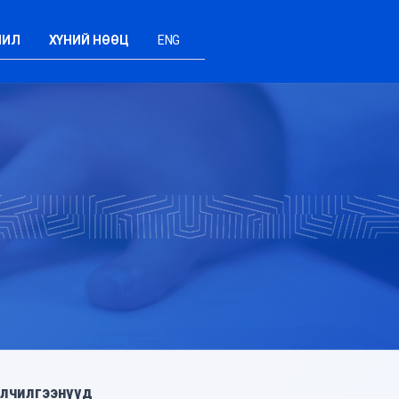
ШИЛ
ХҮНИЙ НӨӨЦ
ENG
йлчилгээнүүд