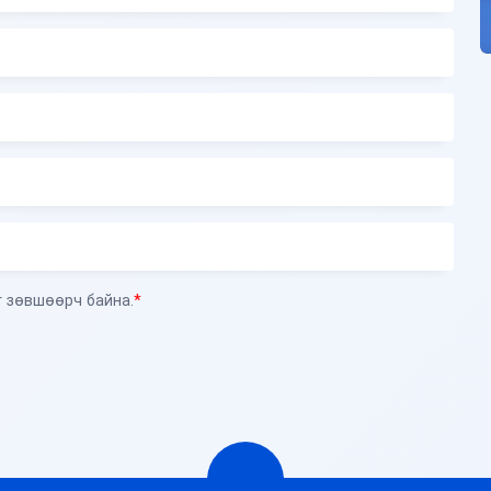
 зөвшөөрч байна.
*