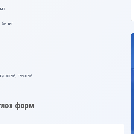
имт
 бичиг
гдэлгүй, түүхгүй
өглөх форм