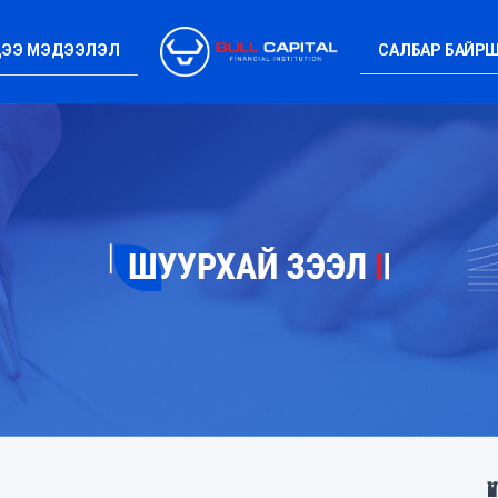
ЭЭ МЭДЭЭЛЭЛ
САЛБАР БАЙР
Ү