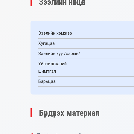
Зээлийн нөхцөл
Зээлийн хэмжээ
Хугацаа
Зээлийн хүү /сарын/
Үйлчилгээний
шимтгэл
Барьцаа
Бүрдүүлэх материал