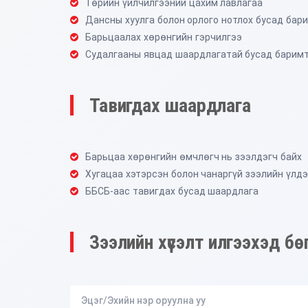
Төрийн үйлчилгээний цахим лавлагаа
Дансны хуулга болон орлого нотлох бусад бар
Барьцаалах хөрөнгийн гэрчилгээ
Судалгааны явцад шаардлагатай бусад баримт
Тавигдах шаардлага
Барьцаа хөрөнгийн өмчлөгч нь зээлдэгч байх
Хугацаа хэтэрсэн болон чанаргүй зээлийн үлдэ
ББСБ-аас тавигдах бусад шаардлага
Зээлийн хүсэлт илгээхэд б